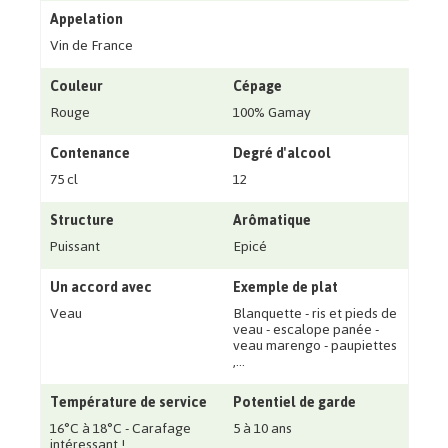
Appelation
Vin de France
Couleur
Cépage
Rouge
100% Gamay
Contenance
Degré d'alcool
75 cl
12
Structure
Arômatique
Puissant
Epicé
Un accord avec
Exemple de plat
Veau
Blanquette - ris et pieds de
veau - escalope panée -
veau marengo - paupiettes
‚...
Température de service
Potentiel de garde
16°C à 18°C - Carafage
5 à 10 ans
intéressant !