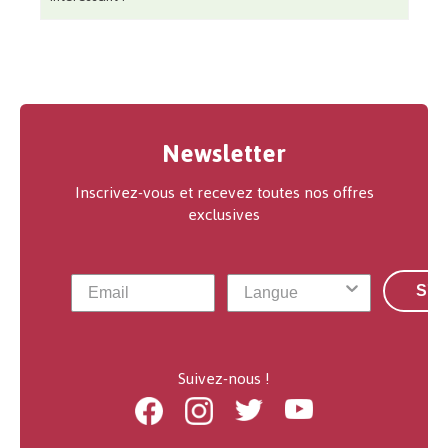
Newsletter
Inscrivez-vous et recevez toutes nos offres
exclusives
S'a
Suivez-nous !
Facebook
Instagram
Twitter
Youtube