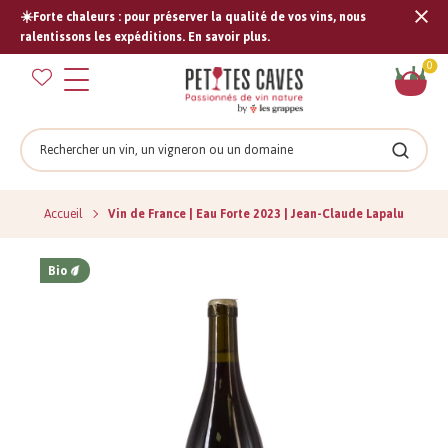
☀️Forte chaleurs : pour préserver la qualité de vos vins, nous
Tran
ralentissons les expéditions. En savoir plus.
missi
Pan
0
fr.s
Rechercher
Recher
Accueil
Vin de France | Eau Forte 2023 | Jean-Claude Lapalu
Bio