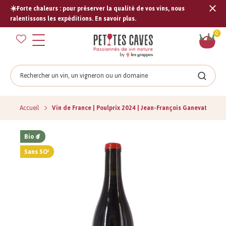
☀️Forte chaleurs : pour préserver la qualité de vos vins, nous
Tran
ralentissons les expéditions. En savoir plus.
missi
Pan
0
fr.s
Rechercher
Recher
Accueil
Vin de France | Poulprix 2024 | Jean-François Ganevat
Bio
Sans SO²