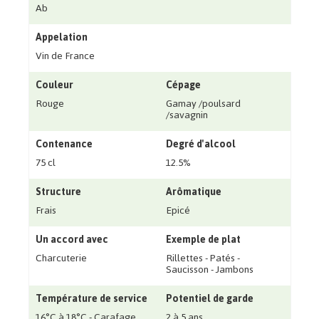
Ab
Appelation
Vin de France
Couleur
Cépage
Rouge
Gamay /poulsard
/savagnin
Contenance
Degré d'alcool
75 cl
12.5%
Structure
Arômatique
Frais
Epicé
Un accord avec
Exemple de plat
Charcuterie
Rillettes - Patés -
Saucisson - Jambons
Température de service
Potentiel de garde
16°C à 18°C - Carafage
2 à 5 ans