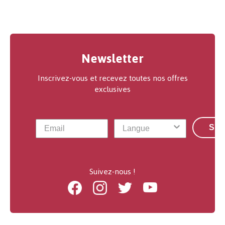
Newsletter
Inscrivez-vous et recevez toutes nos offres
exclusives
S'a
Suivez-nous !
Facebook
Instagram
Twitter
Youtube