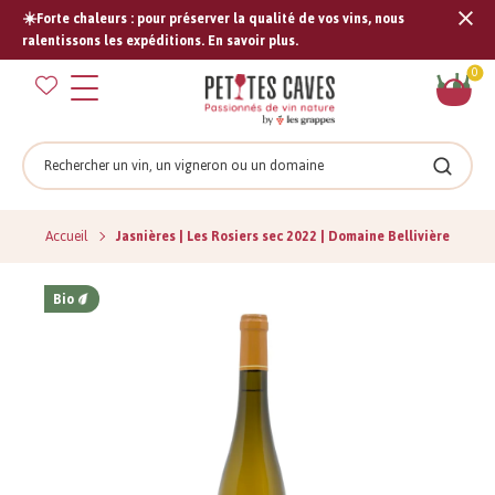
☀️Forte chaleurs : pour préserver la qualité de vos vins, nous
Tran
ralentissons les expéditions. En savoir plus.
missi
Pan
0
fr.s
Rechercher
Recher
Accueil
Jasnières | Les Rosiers sec 2022 | Domaine Bellivière
Bio