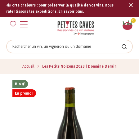
☀️Forte chaleurs : pour préserver la qualité de vos vins, nous
Tran
ralentissons les expéditions. En savoir plus.
missi
Pan
0
fr.s
Rechercher
Recher
Accueil
Les Petits Noizons 2023 | Domaine Derain
Bio
En promo !