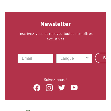
Newsletter
Inscrivez-vous et recevez toutes nos offres
exclusives
S'a
Suivez-nous !
Facebook
Instagram
Twitter
Youtube