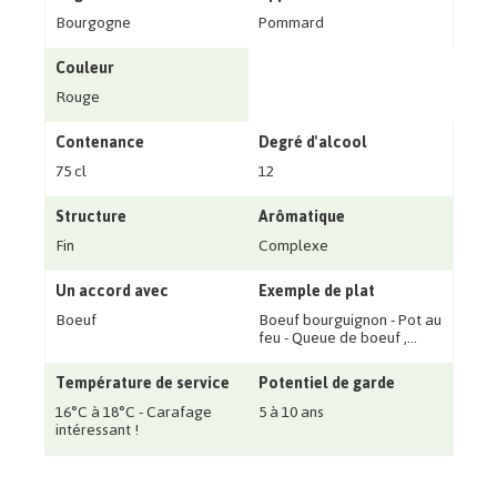
Bourgogne
Pommard
Couleur
Rouge
Contenance
Degré d'alcool
75 cl
12
Structure
Arômatique
Fin
Complexe
Un accord avec
Exemple de plat
Boeuf
Boeuf bourguignon - Pot au
feu - Queue de boeuf ‚...
Température de service
Potentiel de garde
16°C à 18°C - Carafage
5 à 10 ans
intéressant !