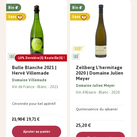
Bio
Bio
Sans SO²
Sans SO²
-10% Dernière(s) Bouteille(s) !
Bulle Blanche 2021 |
Zellberg L'hermitage
Hervé Villemade
2020 | Domaine Julien
Meyer
Domaine Villemade
Domaine Julien Meyer
Vin de France
Blanc
2021
Vin d'Alsace
Blanc
2020
Citronnée pour bel apéritif
Quintessence du sylvaner
21,90 €
19,71 €
25,20 €
Ajouter au panier