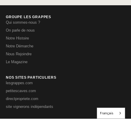
GROUPE LES GRAPPES
Qui sommes-nous ?
On parle de nous
Notre Histoire
Notre Démarche
Nous Rejoindre
Le Magazine
NOS SITES PARTICULIERS
lesgrappes.com
petitescaves.com
directpropriete.com
site vignerons indépendants
Français
NOS SITES PRO
Les Grappes PRO