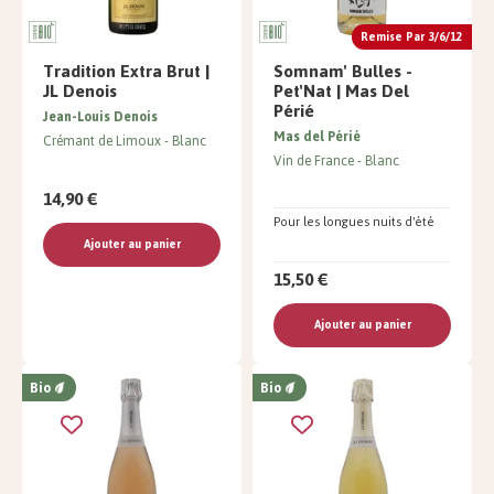
Remise Par 3/6/12
Tradition Extra Brut |
Somnam' Bulles -
JL Denois
Pet'Nat | Mas Del
Périé
Jean-Louis Denois
Mas del Périé
Crémant de Limoux
Blanc
Vin de France
Blanc
14,90 €
Pour les longues nuits d'été
Ajouter au panier
15,50 €
Ajouter au panier
Bio
Bio