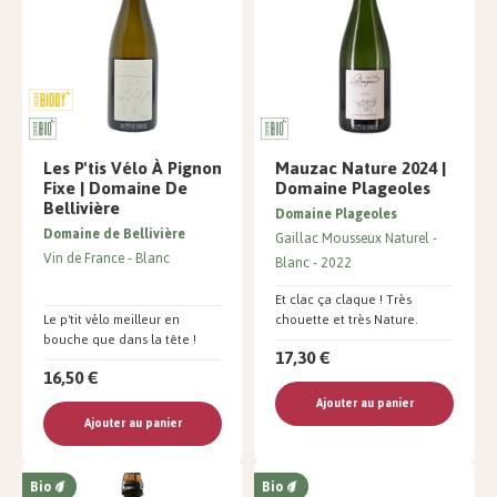
Les P'tis Vélo À Pignon
Mauzac Nature 2024 |
Fixe | Domaine De
Domaine Plageoles
Bellivière
Domaine Plageoles
Domaine de Bellivière
Gaillac Mousseux Naturel
Vin de France
Blanc
Blanc
2022
Et clac ça claque ! Très
Le p'tit vélo meilleur en
chouette et très Nature.
bouche que dans la tête !
17,30 €
16,50 €
Ajouter au panier
Ajouter au panier
Bio
Bio