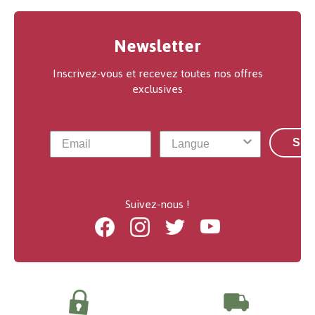
Newsletter
Inscrivez-vous et recevez toutes nos offres
exclusives
S'a
Suivez-nous !
Facebook
Instagram
Twitter
Youtube