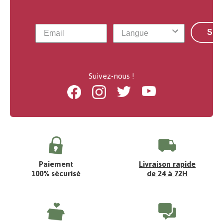
S'a
Suivez-nous !
Facebook
Instagram
Twitter
Youtube
Paiement
Livraison rapide
100% sécurisé
de 24 à 72H